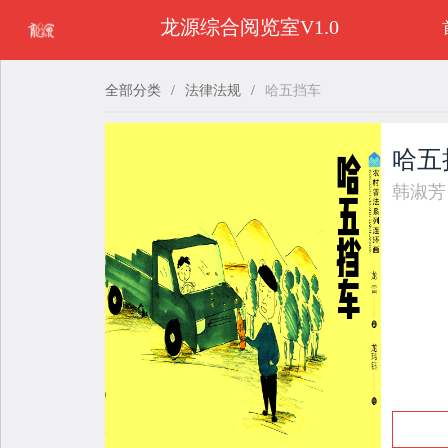
龙源综合阅览室V1.0
全部分类
/
法律法规
/
哈五挡车
哈五
韩淑芳