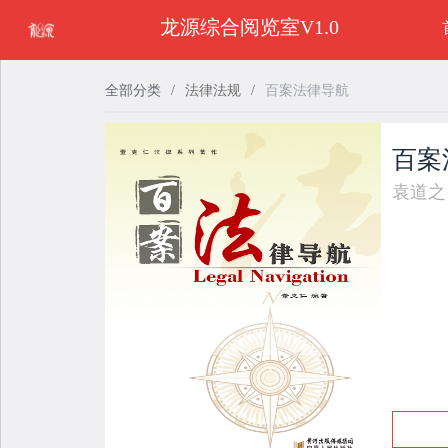
龙源综合阅览室V1.0
全部分类
/
法律法规
/
百案法律导航
百案
袁道之