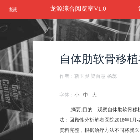
龙源综合阅览室V1.0
自体肋软骨移植
作者：靳玉彪 梁百慧 杨蕊
字体：
小
中
大
[摘要]目的：观察自体肋软骨
法：回顾性分析笔者医院2018年1月-
资料完整，根据治疗方法不同将就医者