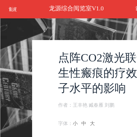
龙源综合阅览室V1.0
点阵CO2激光
生性瘢痕的疗
子水平的影响
作者：王丰艳 臧春雁 刘鹏
字体：
小
中
大