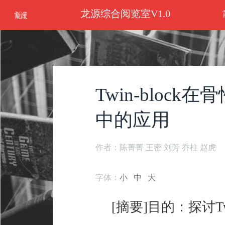
龙源综合阅览室V1.0
Twin-bloc
中的应用
作者：陈菁菁 王密 刘芳 乔柱 赵虎
字体：
小
中
大
[摘要]目的：探讨T