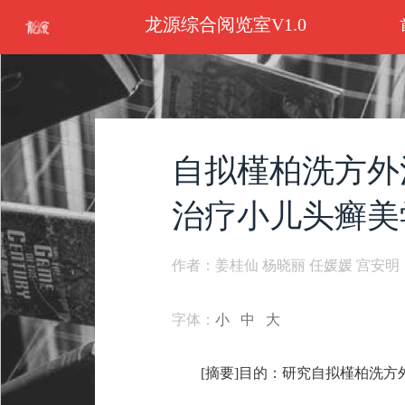
龙源综合阅览室V1.0
自拟槿柏洗方外
治疗小儿头癣美
作者：姜桂仙 杨晓丽 任媛媛 宫安明
字体：
小
中
大
[摘要]目的：研究自拟槿柏洗